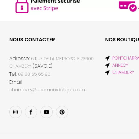
NOUS CONTACTER
NOS BOUTIQU
Adresse:
PONTCHARR
6 RUE DE LA METROPOLE 73000
ANNECY
(SAVOIE)
CHAMBERY
CHAMBERY
Tel:
09 88 55 65 90
Email:
chambery@unamourdebijou.com