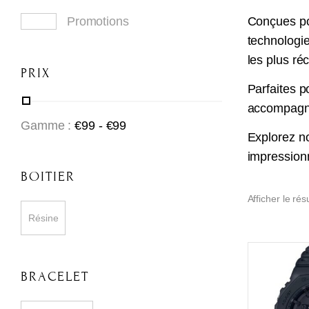
Promotions
Conçues po
technologie
les plus ré
PRIX
Parfaites 
accompagner
Gamme :
€
99
- €
99
Explorez no
impressionn
BOITIER
Afficher le rés
Résine
BRACELET