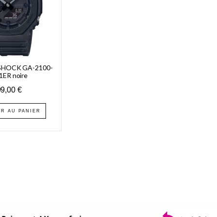
SHOCK GA-2100-
1ER noire
99,00
€
R AU PANIER