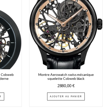
h Cobweb
Montre Aerowatch swiss mécanique
derne
squelette Cobweb black
2880,00
€
R
AJOUTER AU PANIER