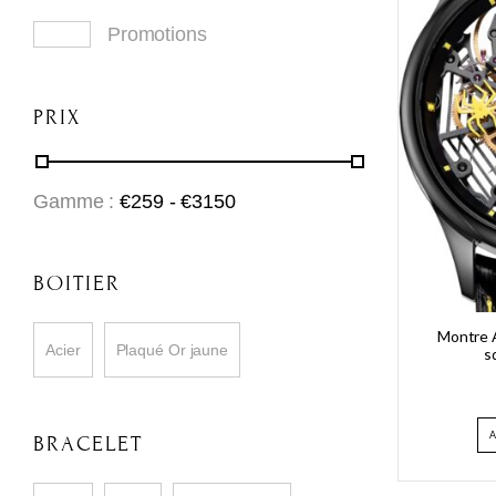
Promotions
PRIX
Gamme :
€
259
- €
3150
BOITIER
Montre 
Acier
Plaqué Or jaune
s
BRACELET