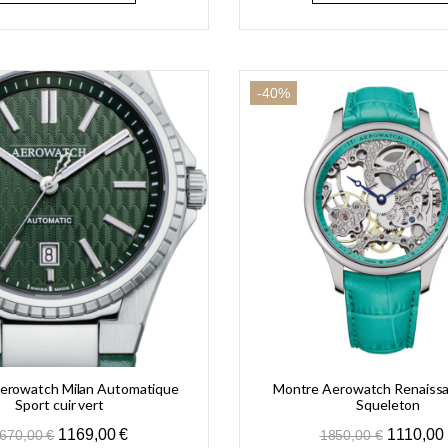
-40%
erowatch Milan Automatique
Montre Aerowatch Renaissa
Sport cuir vert
Squeleton
1169,00
€
1110,00
670,00
€
1850,00
€