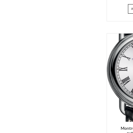
Montr
aut