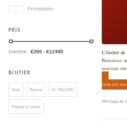
Promotions
PRIX
L’Atelier de
Gamme :
€
265
- €
12490
Retrouvez no
nouveau sit
BOITIER
VOIR LES MO
Acier
Bronze
Or 750/1000
Affichage de 1
Plaqué Or jaune