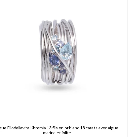
ue Filodellavita Khromìa 13 fils en or blanc 18 carats avec aigue-
marine et iolite