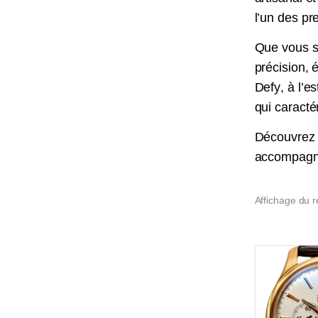
l’un des p
Que vous s
précision, 
Defy
, à l’
qui caracté
Découvrez 
accompagner
Affichage du r