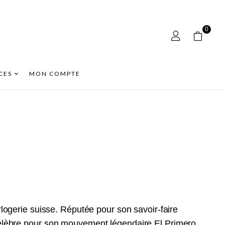
0
CES
MON COMPTE
rlogerie suisse. Réputée pour son savoir-faire
 célèbre pour son mouvement légendaire
El Primero
,