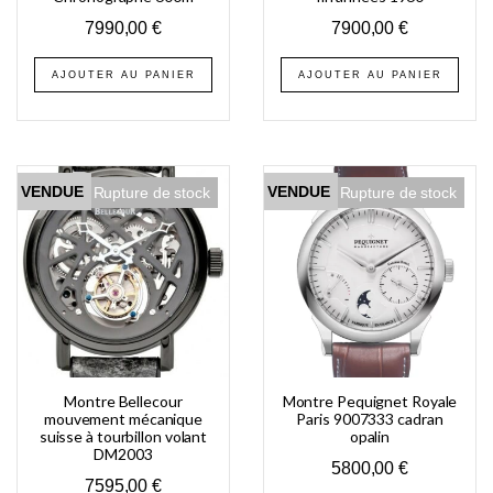
7990,00
€
7900,00
€
AJOUTER AU PANIER
AJOUTER AU PANIER
VENDUE
VENDUE
Rupture de stock
Rupture de stock
Montre Bellecour
Montre Pequignet Royale
mouvement mécanique
Paris 9007333 cadran
suisse à tourbillon volant
opalin
DM2003
5800,00
€
7595,00
€