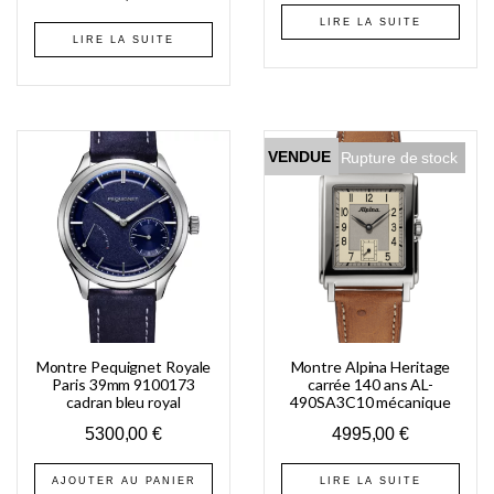
LIRE LA SUITE
LIRE LA SUITE
VENDUE
Rupture de stock
Montre Pequignet Royale
Montre Alpina Heritage
Paris 39mm 9100173
carrée 140 ans AL-
cadran bleu royal
490SA3C10 mécanique
5300,00
€
4995,00
€
AJOUTER AU PANIER
LIRE LA SUITE