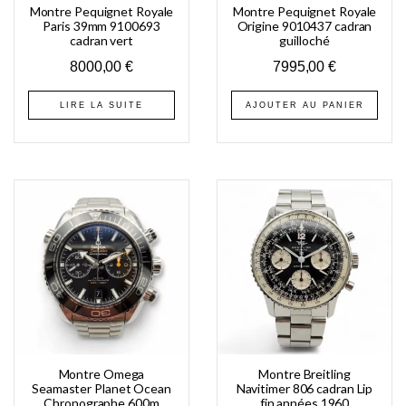
Montre Pequignet Royale
Montre Pequignet Royale
Paris 39mm 9100693
Origine 9010437 cadran
cadran vert
guilloché
8000,00
€
7995,00
€
LIRE LA SUITE
AJOUTER AU PANIER
Montre Omega
Montre Breitling
Seamaster Planet Ocean
Navitimer 806 cadran Lip
Chronographe 600m
fin années 1960